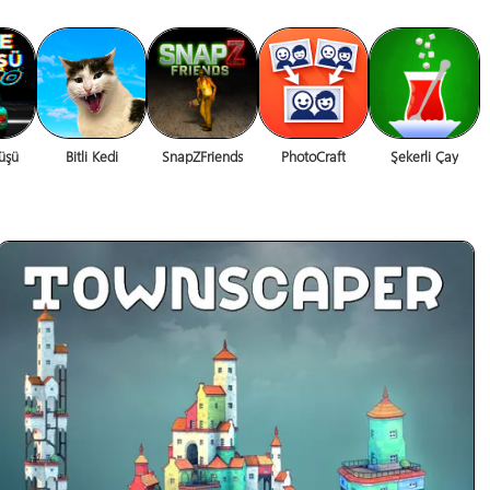
üşü
Bitli Kedi
SnapZFriends
PhotoCraft
Şekerli Çay