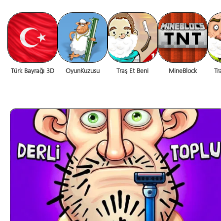
Türk Bayrağı 3D
OyunKuzusu
Traş Et Beni
MineBlock
Tr