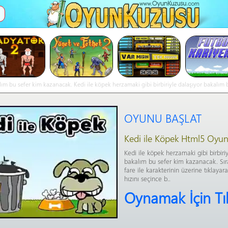
İ
m bu sefer kim kazanacak. Kedi ile köpek herzamaki gibi birbiriyle dalaşıyor bakalım bu 
tut, atış hızını seçince b..- Kedi ile Köpek online oyna
OYUNU BAŞLAT
Kedi ile Köpek Html5 Oyu
Kedi ile köpek herzamaki gibi birbiriy
bakalım bu sefer kim kazanacak. Sır
fare ile karakterinin üzerine tıklayarak
hızını seçince b..
Oynamak İçin Tı