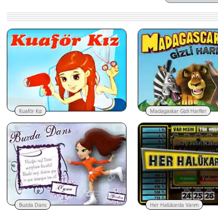
Kuaför Kız
Madagaskar Gizli Harfler
Buzda Dans
Her Halükarda Varım