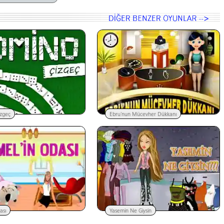
zgeç
Ebru'nun Mücevher Dükkanı
ası
Yasemin Ne Giysin