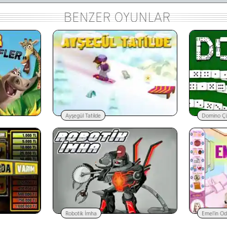
Ayşegül Tatilde
Domino Çi
Robotik İmha
Emel'in Od