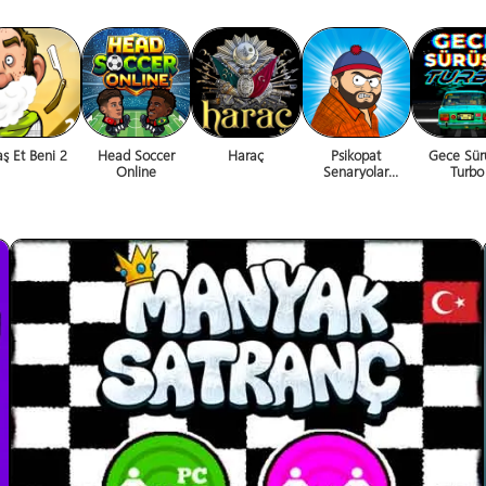
aş Et Beni 2
Head Soccer
Haraç
Psikopat
Gece Sür
Online
Senaryolar
Turbo
Recobüs