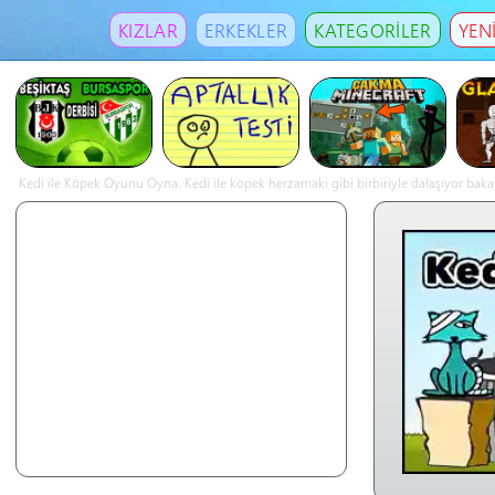
KIZLAR
ERKEKLER
KATEGORİLER
YEN
Kedi ile Köpek Oyunu Oyna: Kedi ile köpek herzamaki gibi birbiriyle dalaşıyor bakalı