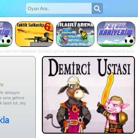
sefer kim kazanacak. Sıra sana gelince fare ile karakterinin üzerine tıklayarak basılı
nu
le dalaşıyor
a sana gelince
 basılı tut, atış
kla