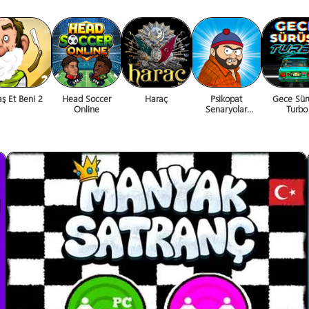
aş Et Beni 2
Head Soccer
Haraç
Psikopat
Gece Sür
Online
Senaryolar
Turbo
Recobüs