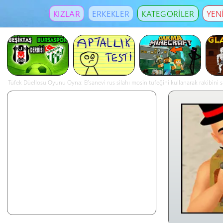
KIZLAR
ERKEKLER
KATEGORİLER
YEN
Tüfek Düellosu Oyunu Oyna: Efsanevi rus silahı mosin tüfeğini kullanarak rakibini saf d