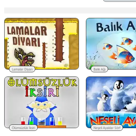
Lamalar Diyarı
Balık Ağı
Ölümsüzlük İksiri
Neşeli Ayaklar Sörf