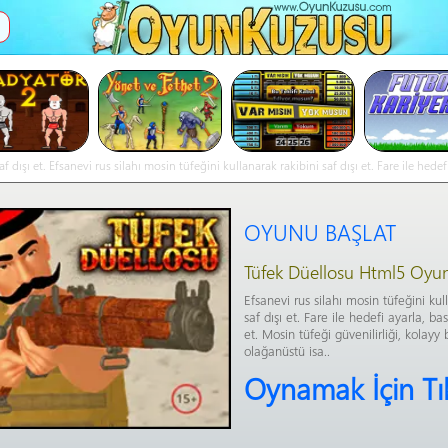
İ
ışı et. Efsanevi rus silahı mosin tüfeğini kullanarak rakibini saf dışı et. Fare ile hedef
isa..- Tüfek Düellosu online oyna
OYUNU BAŞLAT
Tüfek Düellosu Html5 Oyu
Efsanevi rus silahı mosin tüfeğini kul
saf dışı et. Fare ile hedefi ayarla, bas
et. Mosin tüfeği güvenilirliği, kolayy
olağanüstü isa..
Oynamak İçin Tı