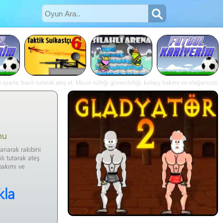
i ayarla, basılı tutarak ateş et. Mosin tüfeği güvenilirliği, kolayy bakımı ve olağanüstü
nu
lanarak rakibini
ılı tutarak ateş
 bakımı ve
kla