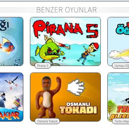
Pirana 5
Uçmayı Ö
Osmanlı Tokadı
Turbo Alışv