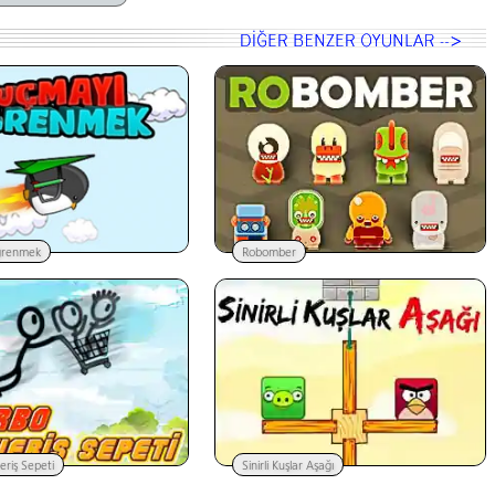
ğrenmek
Robomber
eriş Sepeti
Sinirli Kuşlar Aşağı