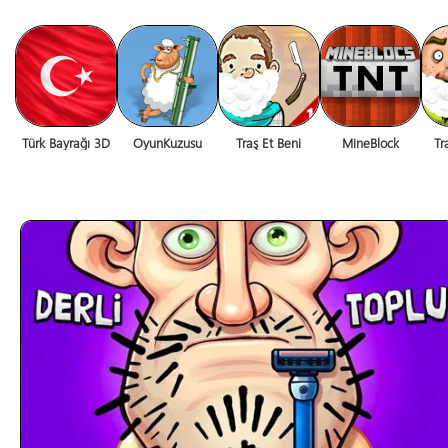
Türk Bayrağı 3D
OyunKuzusu
Traş Et Beni
MineBlock
Tr