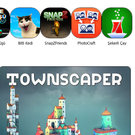
üşü
Bitli Kedi
SnapZFriends
PhotoCraft
Şekerli Çay