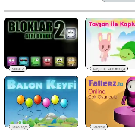
Bloklar 2
Tavşan ile Kaplumbağa
Balon Keyfi
Fallerz.io