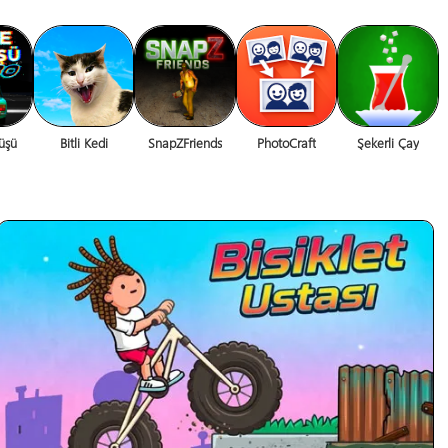
üşü
Bitli Kedi
SnapZFriends
PhotoCraft
Şekerli Çay