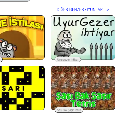
ı
Uyurgezer İhtiyar
Şaşı Bak Şaşır Tetris