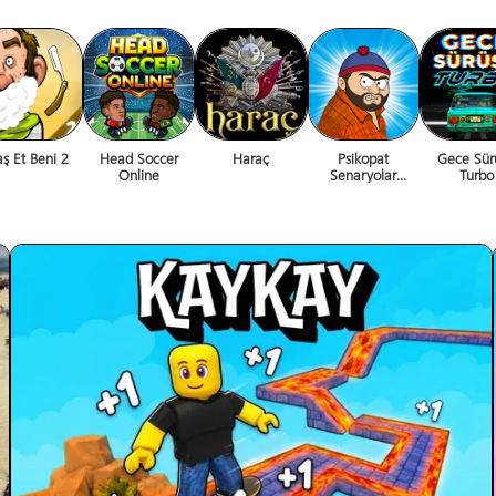
aş Et Beni 2
Head Soccer
Haraç
Psikopat
Gece Sür
Online
Senaryolar
Turbo
Recobüs