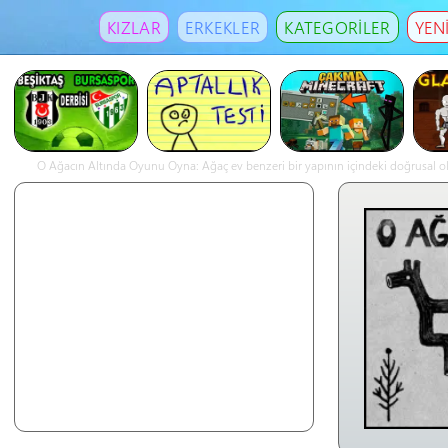
KIZLAR
ERKEKLER
KATEGORİLER
YEN
O Ağacın Altında Oyunu Oyna: Ağaç ev benzeri bir yapının içindeki doğrusal o
görsellere ve gotik bir at