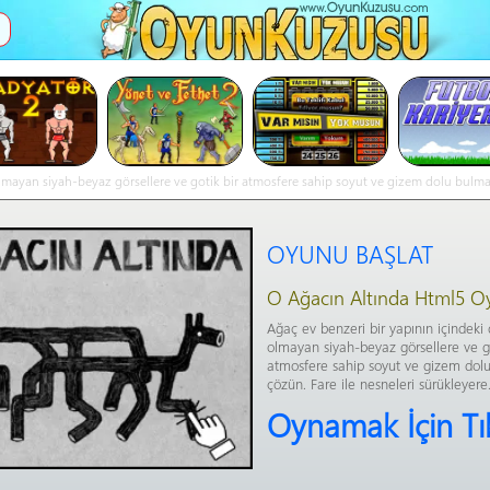
İ
lmayan siyah-beyaz görsellere ve gotik bir atmosfere sahip soyut ve gizem dolu bulma
mosfere sahip soyut ve gizem dolu bulmacaları çözün. Fare ile nesneleri sürükleyere..- 
OYUNU BAŞLAT
O Ağacın Altında Html5 O
Ağaç ev benzeri bir yapının içindeki
olmayan siyah-beyaz görsellere ve go
atmosfere sahip soyut ve gizem dol
çözün. Fare ile nesneleri sürükleyere.
Oynamak İçin Tı