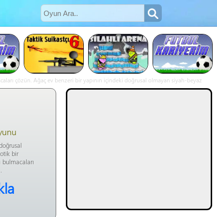
caları çözün. Ağaç ev benzeri bir yapının içindeki doğrusal olmayan siyah-beyaz
O Ağacın Altında online oyna
yunu
 doğrusal
tik bir
u bulmacaları
.
kla