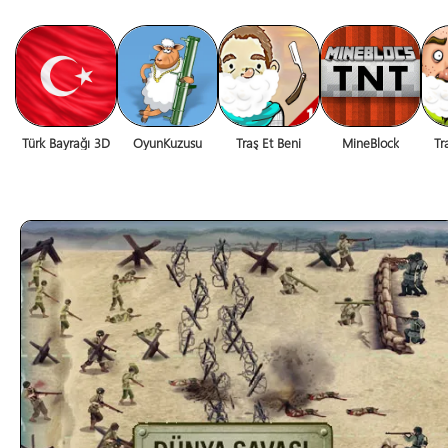
Türk Bayrağı 3D
OyunKuzusu
Traş Et Beni
MineBlock
Tr