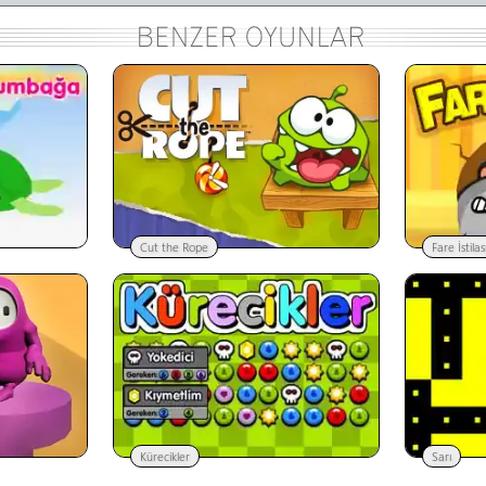
Cut the Rope
Fare İstilas
Kürecikler
Sarı