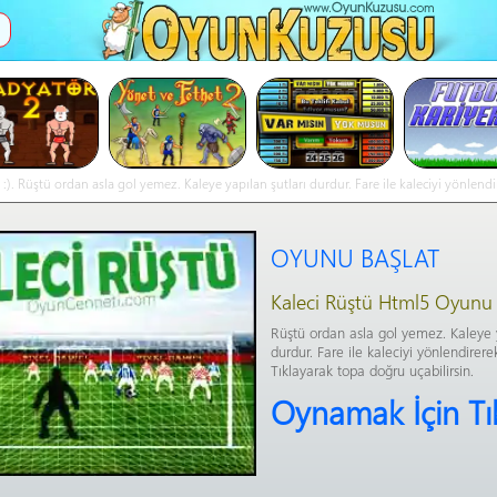
İ
 Rüştü ordan asla gol yemez. Kaleye yapılan şutları durdur. Fare ile kaleciyi yönlendi
OYUNU BAŞLAT
Kaleci Rüştü Html5 Oyunu
Rüştü ordan asla gol yemez. Kaleye y
durdur. Fare ile kaleciyi yönlendirere
Tıklayarak topa doğru uçabilirsin.
Oynamak İçin Tı