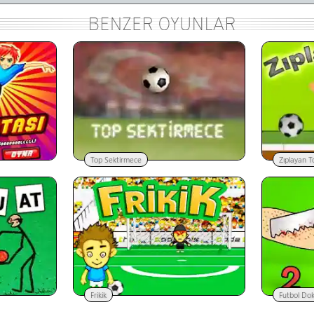
Top Sektirmece
Zıplayan T
Frikik
Futbol Dok