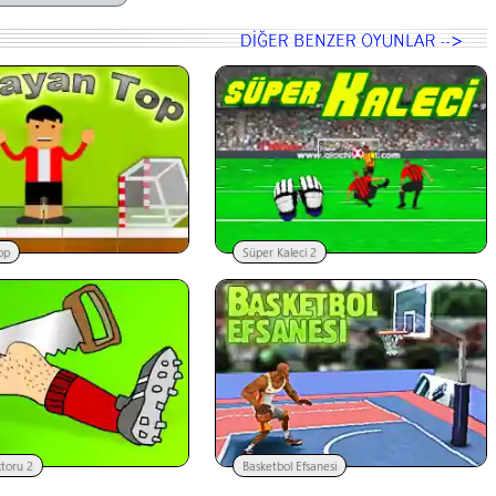
op
Süper Kaleci 2
toru 2
Basketbol Efsanesi