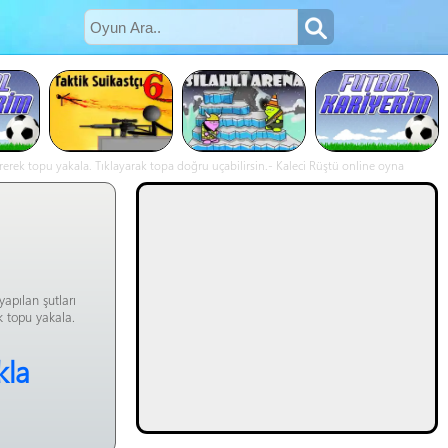
rerek topu yakala. Tıklayarak topa doğru uçabilirsin.- Kaleci Rüştü online oyna
apılan şutları
k topu yakala.
kla