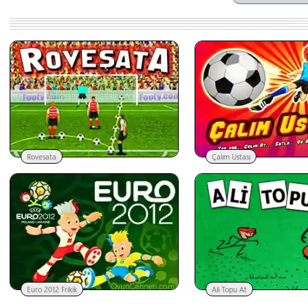
Rovesata
Çalım Ustası
Euro 2012 Frikik
Ali Topu At