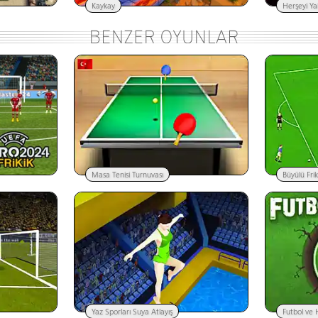
Kaykay
Herşeyi Ya
Masa Tenisi Turnuvası
Büyülü Frik
Yaz Sporları Suya Atlayış
Futbol ve