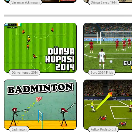
Var mısın Yok musun
Dünya Savaşı 1944
Dünya Kupası 2014
Euro 2024 Frikik
Badminton
Futbol Profesörü 3