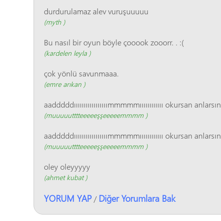
durdurulamaz alev vuruşuuuuu
(myth )
Bu nasıl bir oyun böyle çooook zooorr. . :(
(kardelen leyla )
çok yönlü savunmaaa.
(emre arıkan )
aadddddııııııııııııııııımmmmmıııııııııııı okursan anlarsın
(muuuuutttteeeeeşşeeeeemmmm )
aadddddııııııııııııııııımmmmmıııııııııııı okursan anlarsın
(muuuuutttteeeeeşşeeeeemmmm )
oley oleyyyyy
(ahmet kubat )
YORUM YAP
Diğer Yorumlara Bak
/