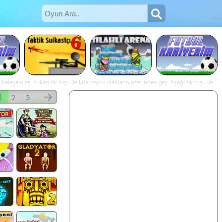
eye ulaş. Yukarı ok tuşu ile kısa boylu olanların üzerinden geç. Aşağı ok tuşu ile
nci basışında sut çekilir. - Çalım Ustası online oyna