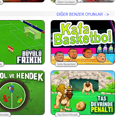
k
Ölüm Çemberi
ik
Kafa Basketbol
 Hendek
Taş Devri Penaltı