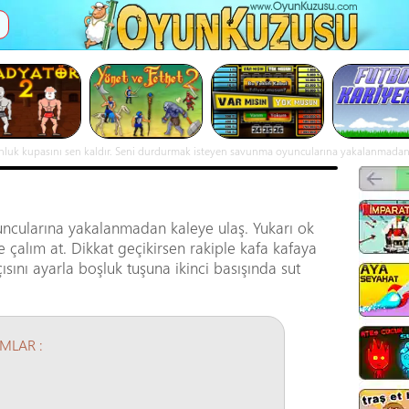
İ
nluk kupasını sen kaldır. Seni durdurmak isteyen savunma oyuncularına yakalanmadan kal
slarsın. Penaltı atışlarında boşluk tuşunu kullanarak atış açısını ayarla boşluk tuşuna iki
ncularına yakalanmadan kaleye ulaş. Yukarı ok
e çalım at. Dikkat geçikirsen rakiple kafa kafaya
çısını ayarla boşluk tuşuna ikinci basışında sut
MLAR :