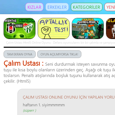
KIZLAR
ERKEKLER
KATEGORİLER
YEN
Çalım Ustası Html5 Online Oyunu : Defans oyuncularını bir bir çalımla ve şampiyo
çalım at. Dikkat geçikirsen rakiple kafa kafaya to
TAM EKRAN OYNA
OYUN AÇILMIYORSA TIKLA!
Çalım Ustası :
Seni durdurmak isteyen savunma oyu
tuşu ile kısa boylu olanların üzerinden geç. Aşağı ok tuşu il
toslarsın. Penaltı atışlarında boşluk tuşunu kullanarak atış a
çekilir. (Html5)
ÇALIM USTASI ONLINE OYUNU İÇİN YAPILAN YORU
haftanın 1. siyimmmmm
(süperr )