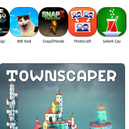
üşü
Bitli Kedi
SnapZFriends
PhotoCraft
Şekerli Çay