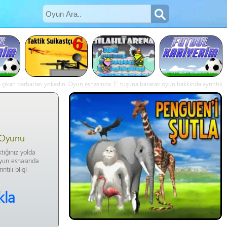
üze çıkan barbarları yokedin. Oyun esnasında 'E' tuşuna basarak oyun hakkında ayrıntılı
5 Oyunu
ktığınız yolda
Oyun esnasında
tılı bilgi
kla