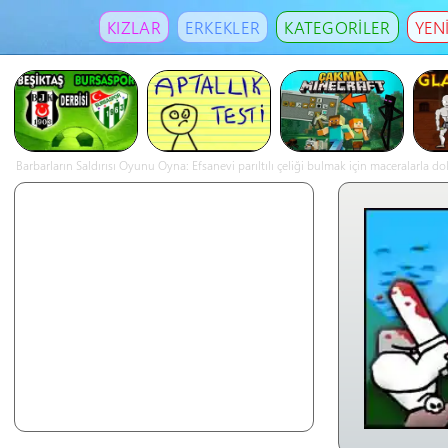
KIZLAR
ERKEKLER
KATEGORİLER
YEN
Barbarların Saldırısı Oyunu Oyna: Efsanevi parıltılı çeliği bulmak için maceralarla d