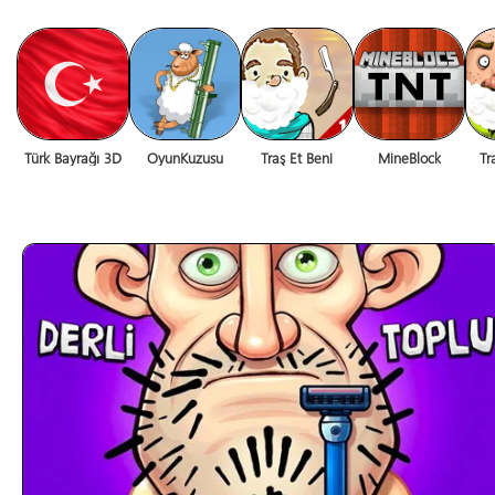
Türk Bayrağı 3D
OyunKuzusu
Traş Et Beni
MineBlock
Tr