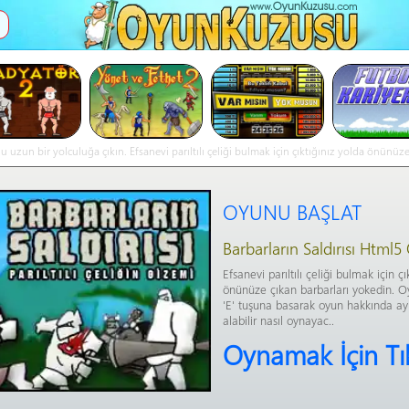
İ
olu uzun bir yolculuğa çıkın. Efsanevi parıltılı çeliği bulmak için çıktığınız yolda önün
bilgi alabilir nasıl oynayac..- Barbarların Saldırısı online oyna
OYUNU BAŞLAT
Barbarların Saldırısı Html
Efsanevi parıltılı çeliği bulmak için çı
önünüze çıkan barbarları yokedin. 
'E' tuşuna basarak oyun hakkında ayrın
alabilir nasıl oynayac..
Oynamak İçin Tı