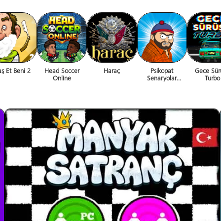
aş Et Beni 2
Head Soccer
Haraç
Psikopat
Gece Sür
Online
Senaryolar
Turbo
Recobüs