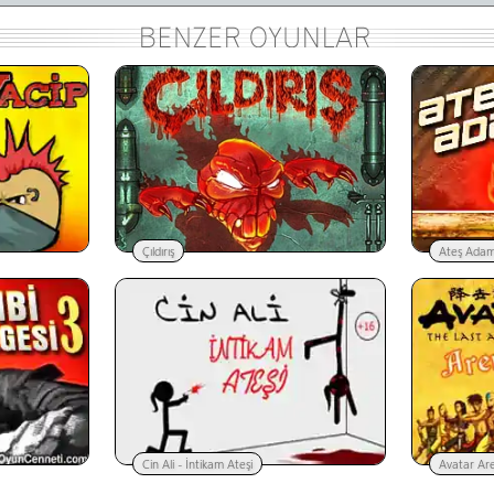
Çıldırış
Ateş Ada
Cin Ali - İntikam Ateşi
Avatar Ar