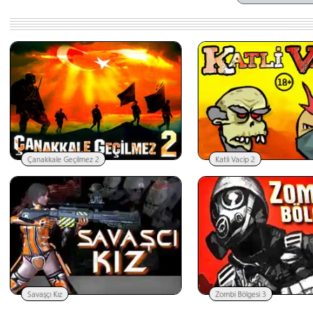
Çanakkale Geçilmez 2
Katli Vacip 2
Savaşçı Kız
Zombi Bölgesi 3