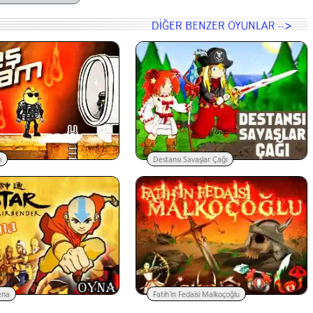
m
Destansı Savaşlar Çağı
ena
Fatih'in Fedaisi Malkoçoğlu